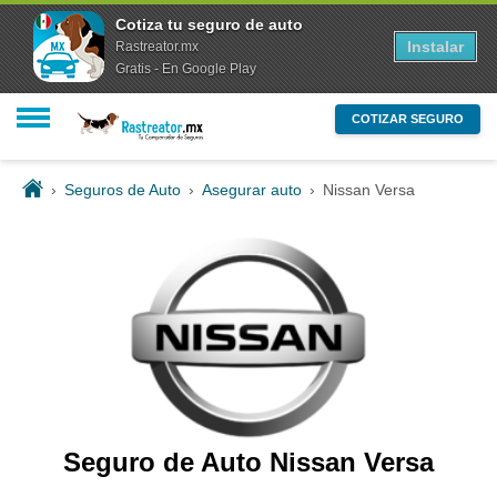
Cotiza tu seguro de auto
Instalar
Rastreator.mx
Gratis - En Google Play
COTIZAR SEGURO
›
Seguros de Auto
›
Asegurar auto
›
Nissan Versa
Seguro de Auto Nissan Versa