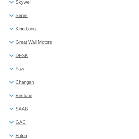
Skywell
Seres
King Long
Great Wall Motors
DFSK
Faw
Changan
Bestune
SAAB
GAC
Foton