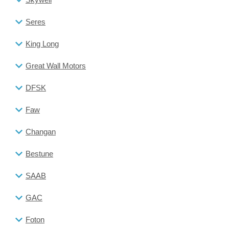
Seres
King Long
Great Wall Motors
DFSK
Faw
Changan
Bestune
SAAB
GAC
Foton