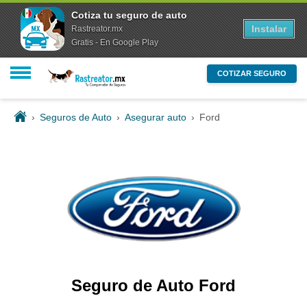
Cotiza tu seguro de auto
Instalar
Rastreator.mx
Gratis - En Google Play
COTIZAR SEGURO
›
Seguros de Auto
›
Asegurar auto
›
Ford
Seguro de Auto Ford