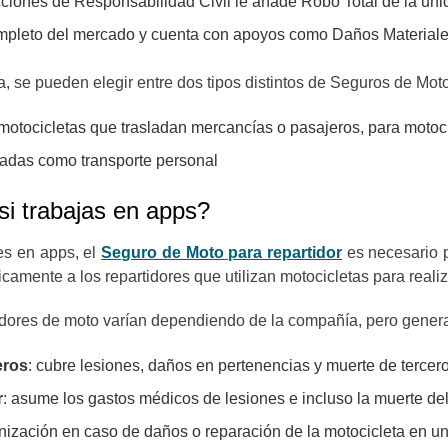
cciones de Responsabilidad Civil le añade Robo Total de la un
mpleto del mercado y cuenta con apoyos como Daños Materiale
, se pueden elegir entre dos tipos distintos de Seguros de Moto
 motocicletas que trasladan mercancías o pasajeros, para motoc
izadas como transporte personal
i trabajas en apps?
es en apps, el
Seguro de Moto para repartidor
es necesario pa
ficamente a los repartidores que utilizan motocicletas para reali
rtidores de moto varían dependiendo de la compañía, pero gener
eros
: cubre lesiones, daños en pertenencias y muerte de tercer
r
: asume los gastos médicos de lesiones e incluso la muerte de
nización en caso de daños o reparación de la motocicleta en un