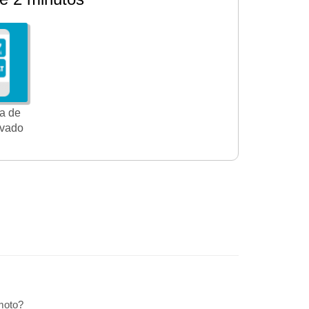
a de
ivado
moto?