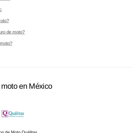
c
Moto?
guro de moto?
 moto?
e moto en México
os de Moto Quálitas