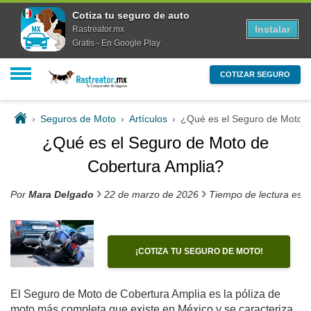
Cotiza tu seguro de auto
Instalar
Rastreator.mx
Gratis - En Google Play
COTIZAR SEGURO
›
Seguros de Moto
›
Artículos
›
¿Qué es el Seguro de Moto d
¿Qué es el Seguro de Moto de
Cobertura Amplia?
›
›
Por
Mara Delgado
22 de marzo de 2026
Tiempo de lectura est
¡COTIZA TU SEGURO DE MOTO!
El Seguro de Moto de Cobertura Amplia es la póliza de
moto más completa que existe en México y se caracteriza