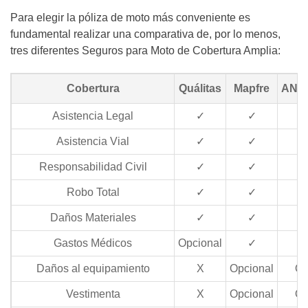
Para elegir la póliza de moto más conveniente es
fundamental realizar una comparativa de, por lo menos,
tres diferentes Seguros para Moto de Cobertura Amplia:
Cobertura
Quálitas
Mapfre
ANA 
Asistencia Legal
✓
✓
Asistencia Vial
✓
✓
Responsabilidad Civil
✓
✓
Robo Total
✓
✓
Daños Materiales
✓
✓
Gastos Médicos
Opcional
✓
Daños al equipamiento
X
Opcional
Op
Vestimenta
X
Opcional
Op