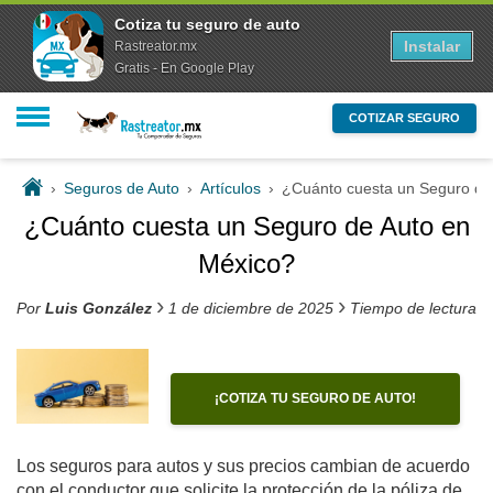
Cotiza tu seguro de auto
Instalar
Rastreator.mx
Gratis - En Google Play
COTIZAR SEGURO
›
Seguros de Auto
›
Artículos
›
¿Cuánto cuesta un Seguro de
¿Cuánto cuesta un Seguro de Auto en
México?
›
›
Por
Luis González
1 de diciembre de 2025
Tiempo de lectura e
¡COTIZA TU SEGURO DE AUTO!
Los seguros para autos y sus precios cambian de acuerdo
con el conductor que solicite la protección de la póliza de