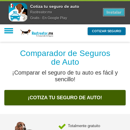
Cotiza tu seguro de auto
Cotiza tu seguro de auto
Instalar
Instalar
Rastreator.mx
Rastreator.mx
Gratis - En Google Play
Gratis - En Google Play
COTIZAR SEGURO
Comparador de Seguros
de Auto
¡Comparar el seguro de tu auto es fácil y
sencillo!
¡COTIZA TU SEGURO DE AUTO!
Totalmente gratuito