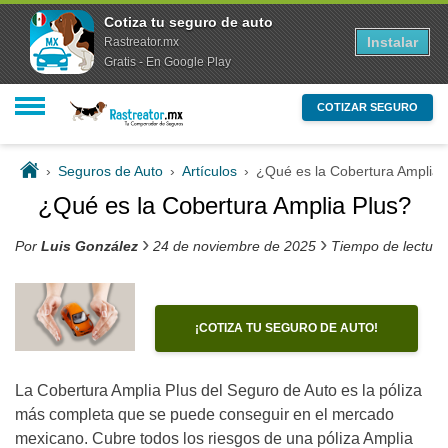
Cotiza tu seguro de auto
Instalar
Rastreator.mx
Gratis - En Google Play
COTIZAR SEGURO
›
Seguros de Auto
›
Artículos
›
¿Qué es la Cobertura Amplia 
¿Qué es la Cobertura Amplia Plus?
›
›
Por
Luis González
24 de noviembre de 2025
Tiempo de lectura
¡COTIZA TU SEGURO DE AUTO!
La
Cobertura Amplia Plus del Seguro de Auto es la póliza
más completa que se puede conseguir en el mercado
mexicano. Cubre todos los riesgos de una póliza Amplia