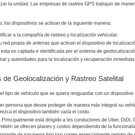
izar la unidad. Las empresas de rastreo GPS trabajan de maner
r, los dispositivos se activan de la siguiente manera:
ficar a la compañía de rastreo y localización vehicular.
 red propia de antenas que activan el dispositivo de localizaci
 esta es captada e identificada por el sistema de geolocalización 
al y autoridades para la localización y recuperación inmediata 
s de Geolocalización y Rastreo Satelital
l tipo de vehículo que se quiera resguardar con un dispositivo d
ier persona que desee proteger de manera más integral su vehíc
ezca el dispositivo también varía el costo.
.
Principalmente está dirigido a los conductores de Uber, DiDi, 
bién se ofrecen planes y costos dependiendo de la funcionalida
nsporte de pasajeros tipo taxi corren especialmente peligro de 