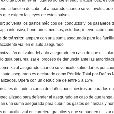
exigida por la ley en lugares donde el seguro automotriz es obl
iene la función de cubrir al amparado cuando se ve involucrado
 que exigen las leyes de estos países.
or:
solventa los gastos médicos del conductor y los pasajeros 
erapia intensiva, honorarios médicos, estudios, intervención qui
 de tránsito:
ampara con una suma asegurada para los familia
accidente vial en el auto asegurado.
nización del valor del auto asegurado en caso de que el titular 
o guía para realizar el proceso de denuncia ante las autoridade
demniza al asegurado cuando su vehículo sufrió daños por caus
l auto asegurado es declarado como Pérdida Total por Daños Ma
ializados.
Opera con un deducible de entre 5 a 15%.
cristales del auto a causa de daños por siniestros amparados en
ecializado para defender al asegurado en caso de que tenga q
an una suma asegurada para cubrir los gastos de fianzas y hon
 de auxilio vial en carretera gratuitos y que se pueden utilizar 