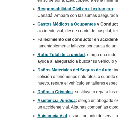
en su persona. Esta cobertura es la mínima 
Responsabilidad Civil en el extranjero
:
t
Canadá. A
mpara con las sumas aseguradas
Gastos Médicos a Ocupantes
y Conduct
accidente vial, desde cuarto de hospital, t
Fallecimiento del conductor en accidente
lamentablemente fallezca por causa de un 
Robo Total de la unidad
:
otorga una indem
ayuda al asegurado a buscar su vehículo y l
Daños Materiales del Seguro de Auto
:
in
colisión o fenómenos naturales, o cuando e
nuevo, repara el vehículo en talleres espec
Daños a Cristales
:
sustituye o repara los 
Asistencia Jurídica
:
otorga un abogado esp
un accidente vial. Algunas compañías otorg
Asistencia Vial
:
es un conjunto de servicios