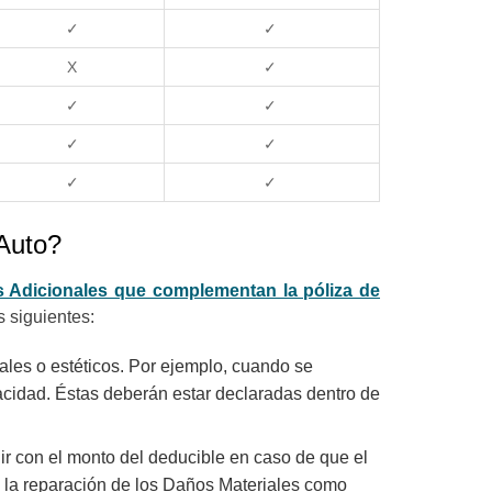
✓
✓
X
✓
✓
✓
✓
✓
✓
✓
 Auto?
s Adicionales que complementan la póliza de
s siguientes:
les o estéticos. Por ejemplo, cuando se
acidad. Éstas deberán estar declaradas dentro de
plir con el monto del deducible en caso de que el
a la reparación de los Daños Materiales como