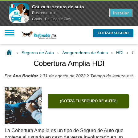
Cotiza tu seguro de auto
Instalar
Rastreator.mx
Gratis - En Google Play
COTIZAR SEGURO
›
Seguros de Auto
›
Aseguradoras de Autos
›
HDI
›
Co
Cobertura Amplia HDI
›
›
Por
Ana Bonifaz
31 de agosto de 2022
Tiempo de lectura esti
¡COTIZA TU SEGURO DE AUTO!
La Cobertura Amplia es un tipo de Seguro de Auto que
protege al usuario en caso de verse involucrado en un