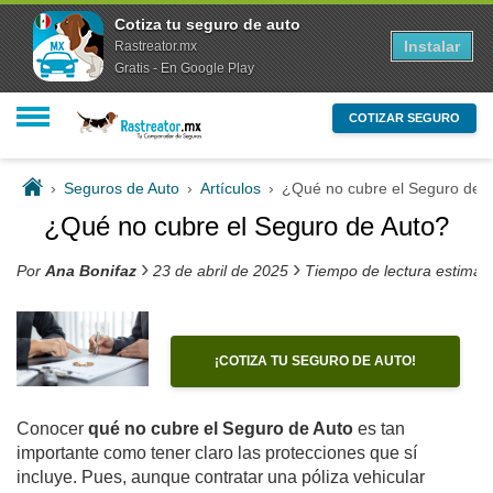
Cotiza tu seguro de auto
Instalar
Rastreator.mx
Gratis - En Google Play
COTIZAR SEGURO
›
Seguros de Auto
›
Artículos
›
¿Qué no cubre el Seguro de 
¿Qué no cubre el Seguro de Auto?
›
›
Por
Ana Bonifaz
23 de abril de 2025
Tiempo de lectura estimad
¡COTIZA TU SEGURO DE AUTO!
Conocer
qué no cubre el Seguro de Auto
es tan
importante como tener claro las protecciones que sí
incluye. Pues, aunque contratar una póliza vehicular