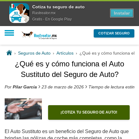
Cotiza tu seguro de auto
Instalar
Rastreator.mx
Gratis - En Google Play
COTIZAR SEGURO
›
Seguros de Auto
›
Artículos
›
¿Qué es y cómo funciona el Au
¿Qué es y cómo funciona el Auto
Sustituto del Seguro de Auto?
›
›
Por
Pilar García
23 de marzo de 2026
Tiempo de lectura estim
¡COTIZA TU SEGURO DE AUTO!
El Auto Sustituto es un beneficio del Seguro de Auto que
brindan las pólizas de coche más completas, como la