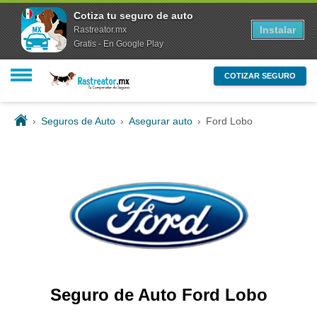
Cotiza tu seguro de auto
Instalar
Rastreator.mx
Gratis - En Google Play
COTIZAR SEGURO
›
Seguros de Auto
›
Asegurar auto
›
Ford Lobo
Seguro de Auto Ford Lobo