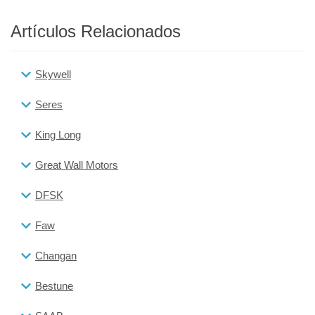
Artículos Relacionados
Skywell
Seres
King Long
Great Wall Motors
DFSK
Faw
Changan
Bestune