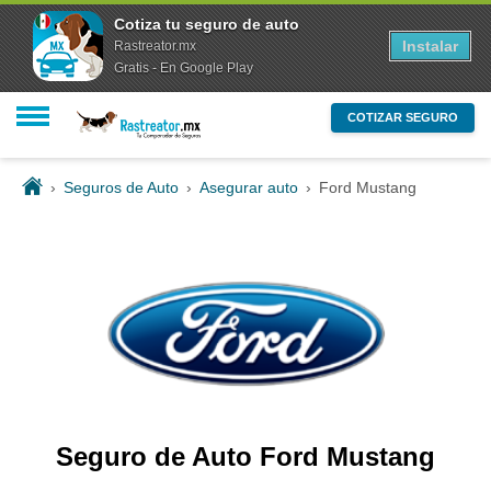
Cotiza tu seguro de auto
Instalar
Rastreator.mx
Gratis - En Google Play
COTIZAR SEGURO
›
Seguros de Auto
›
Asegurar auto
›
Ford Mustang
Seguro de Auto Ford Mustang