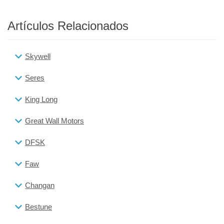
Artículos Relacionados
Skywell
Seres
King Long
Great Wall Motors
DFSK
Faw
Changan
Bestune