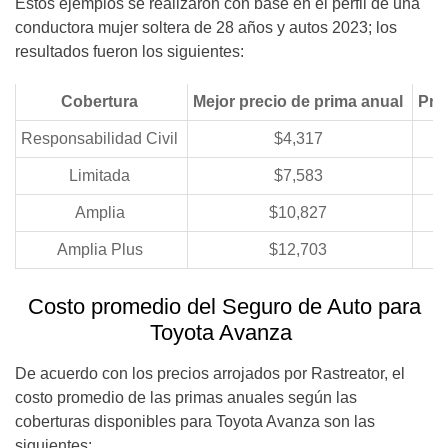
Estos ejemplos se realizaron con base en el perfil de una
conductora mujer soltera de 28 años y autos 2023; los
resultados fueron los siguientes:
Cobertura
Mejor precio de prima anual
Pri
Responsabilidad Civil
$4,317
Limitada
$7,583
Amplia
$10,827
Amplia Plus
$12,703
Costo promedio del Seguro de Auto para
Toyota Avanza
De acuerdo con los precios arrojados por Rastreator, el
costo promedio de las primas anuales según las
coberturas disponibles para Toyota Avanza son las
siguientes: