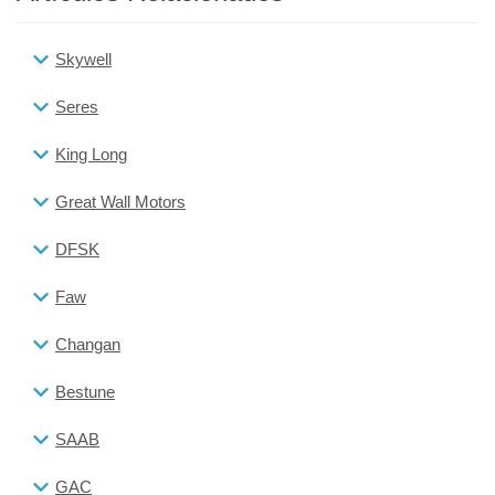
Skywell
Seres
King Long
Great Wall Motors
DFSK
Faw
Changan
Bestune
SAAB
GAC