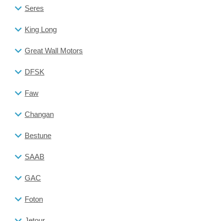
Seres
King Long
Great Wall Motors
DFSK
Faw
Changan
Bestune
SAAB
GAC
Foton
Jetour