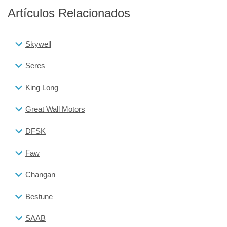
Artículos Relacionados
Skywell
Seres
King Long
Great Wall Motors
DFSK
Faw
Changan
Bestune
SAAB