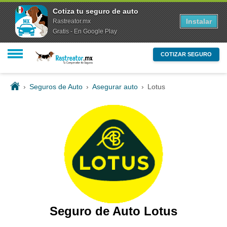
Cotiza tu seguro de auto
Instalar
Rastreator.mx
Gratis - En Google Play
COTIZAR SEGURO
›
Seguros de Auto
›
Asegurar auto
›
Lotus
Seguro de Auto Lotus