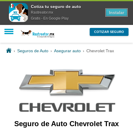
Cotiza tu seguro de auto
Instalar
Rastreator.mx
Gratis - En Google Play
COTIZAR SEGURO
›
Seguros de Auto
›
Asegurar auto
›
Chevrolet Trax
Seguro de Auto Chevrolet Trax