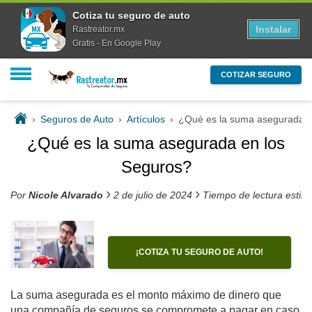
Cotiza tu seguro de auto
Instalar
Rastreator.mx
Gratis - En Google Play
COTIZAR SEGURO
›
Seguros de Auto
›
Artículos
›
¿Qué es la suma asegurada e
¿Qué es la suma asegurada en los
Seguros?
›
›
Por
Nicole Alvarado
2 de julio de 2024
Tiempo de lectura estim
¡COTIZA TU SEGURO DE AUTO!
La suma asegurada es el monto máximo de dinero que
una compañía de seguros se compromete a pagar en caso