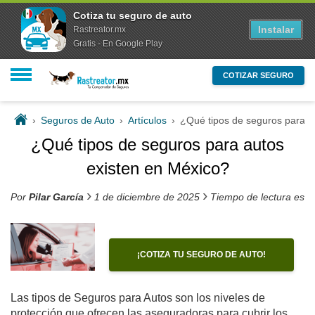
Cotiza tu seguro de auto
Instalar
Rastreator.mx
Gratis - En Google Play
COTIZAR SEGURO
›
Seguros de Auto
›
Artículos
›
¿Qué tipos de seguros para a
¿Qué tipos de seguros para autos
existen en México?
›
›
Por
Pilar García
1 de diciembre de 2025
Tiempo de lectura est
¡COTIZA TU SEGURO DE AUTO!
Las tipos de Seguros para Autos son los niveles de
protección que ofrecen las aseguradoras para cubrir los