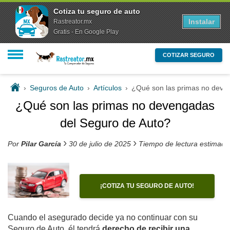
Cotiza tu seguro de auto
Instalar
Rastreator.mx
Gratis - En Google Play
COTIZAR SEGURO
›
Seguros de Auto
›
Artículos
›
¿Qué son las primas no deve
¿Qué son las primas no devengadas
del Seguro de Auto?
›
›
Por
Pilar García
30 de julio de 2025
Tiempo de lectura estimado
¡COTIZA TU SEGURO DE AUTO!
Cuando el asegurado decide ya no continuar con su
Seguro de Auto, él tendrá
derecho de recibir una