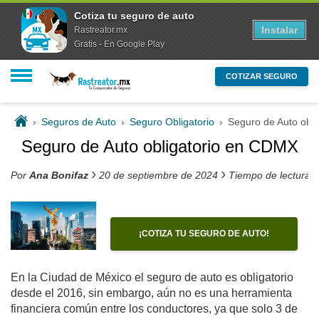
Cotiza tu seguro de auto
Instalar
Rastreator.mx
Gratis - En Google Play
COTIZAR SEGURO
›
Seguros de Auto
›
Seguro Obligatorio
›
Seguro de Auto obl
Seguro de Auto obligatorio en CDMX
›
›
Por
Ana Bonifaz
20 de septiembre de 2024
Tiempo de lectura 
¡COTIZA TU SEGURO DE AUTO!
En la Ciudad de México el seguro de auto es obligatorio
desde el 2016, sin embargo, aún no es una herramienta
financiera común entre los conductores, ya que solo 3 de