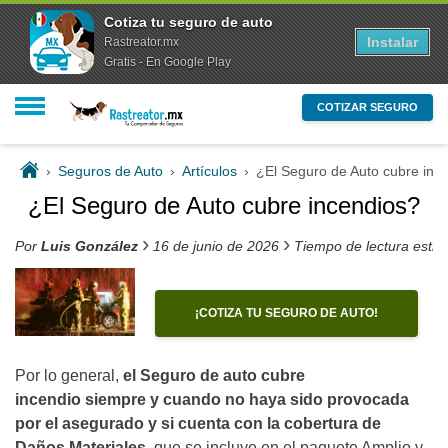
Cotiza tu seguro de auto
Instalar
Rastreator.mx
Gratis - En Google Play
COTIZAR SEGURO
›
Seguros de Auto
›
Artículos
›
¿El Seguro de Auto cubre inc
¿El Seguro de Auto cubre incendios?
›
›
Por
Luis González
16 de junio de 2026
Tiempo de lectura esti
¡COTIZA TU SEGURO DE AUTO!
Por lo general,
el Seguro de auto cubre
incendio siempre y cuando no haya sido provocada
por el asegurado y si cuenta con la cobertura de
Daños Materiales
, que se incluye en el paquete Amplio y