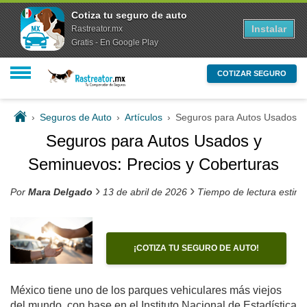
Cotiza tu seguro de auto
Instalar
Rastreator.mx
Gratis - En Google Play
COTIZAR SEGURO
›
Seguros de Auto
›
Artículos
›
Seguros para Autos Usados y 
Seguros para Autos Usados y
Seminuevos: Precios y Coberturas
›
›
Por
Mara Delgado
13 de abril de 2026
Tiempo de lectura estim
¡COTIZA TU SEGURO DE AUTO!
México tiene uno de los parques vehiculares más viejos
del mundo, con base en el Instituto Nacional de Estadística