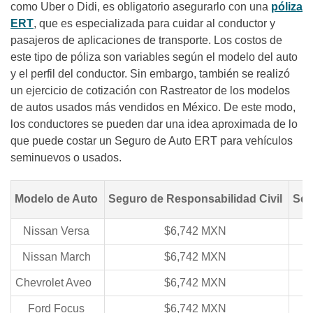
como Uber o Didi, es obligatorio asegurarlo con una
póliza
ERT
, que es especializada para cuidar al conductor y
pasajeros de aplicaciones de transporte. Los costos de
este tipo de póliza son variables según el modelo del auto
y el perfil del conductor. Sin embargo, también se realizó
un ejercicio de cotización con Rastreator de los modelos
de autos usados más vendidos en México. De este modo,
los conductores se pueden dar una idea aproximada de lo
que puede costar un Seguro de Auto ERT para vehículos
seminuevos o usados.
Modelo de Auto
Seguro de Responsabilidad Civil
Seg
Nissan Versa
$6,742 MXN
$
Nissan March
$6,742 MXN
$
Chevrolet Aveo
$6,742 MXN
$
Ford Focus
$6,742 MXN
$