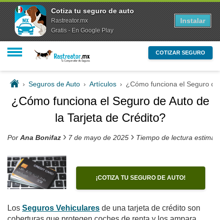
Cotiza tu seguro de auto
Instalar
Rastreator.mx
Gratis - En Google Play
COTIZAR SEGURO
›
Seguros de Auto
›
Artículos
›
¿Cómo funciona el Seguro de A
¿Cómo funciona el Seguro de Auto de
la Tarjeta de Crédito?
›
›
Por
Ana Bonifaz
7 de mayo de 2025
Tiempo de lectura estimad
¡COTIZA TU SEGURO DE AUTO!
Los
Seguros Vehiculares
de una tarjeta de crédito son
coberturas que protegen coches de renta y los ampara