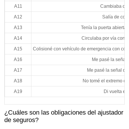
A11
Cambiaba de c
A12
Salía de coc
A13
Tenía la puerta abierta/
A14
Circulaba por vía con 
A15
Colisioné con vehículo de emergencia con código
A16
Me pasé la señal r
A17
Me pasé la señal de
A18
No tomé el extremo co
A19
Di vuelta en
¿Cuáles son las obligaciones del ajustador
de seguros?