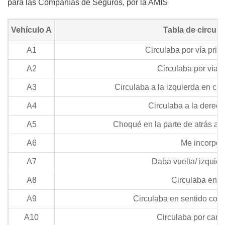
para las Compañías de Seguros, por la AMIS
Vehículo A
Tabla de circun
A1
Circulaba por vía prima
A2
Circulaba por vía 
A3
Circulaba a la izquierda en cru
A4
Circulaba a la derech
A5
Choqué en la parte de atrás al 
A6
Me incorpor
A7
Daba vuelta/ izquier
A8
Circulaba en r
A9
Circulaba en sentido cont
A10
Circulaba por carri