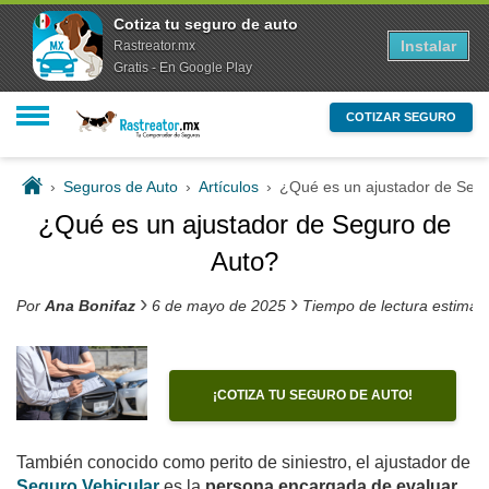
Cotiza tu seguro de auto
Instalar
Rastreator.mx
Gratis - En Google Play
COTIZAR SEGURO
›
Seguros de Auto
›
Artículos
›
¿Qué es un ajustador de Seg
¿Qué es un ajustador de Seguro de
Auto?
›
›
Por
Ana Bonifaz
6 de mayo de 2025
Tiempo de lectura estimad
¡COTIZA TU SEGURO DE AUTO!
También conocido como perito de siniestro, el ajustador de
Seguro Vehicular
es la
persona encargada de evaluar