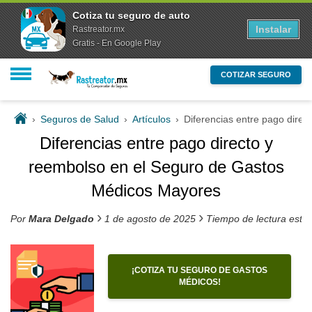
Cotiza tu seguro de auto
Instalar
Rastreator.mx
Gratis - En Google Play
COTIZAR SEGURO
›
Seguros de Salud
›
Artículos
›
Diferencias entre pago dire
Diferencias entre pago directo y
reembolso en el Seguro de Gastos
Médicos Mayores
›
›
Por
Mara Delgado
1 de agosto de 2025
Tiempo de lectura esti
¡COTIZA TU SEGURO DE GASTOS
MÉDICOS!