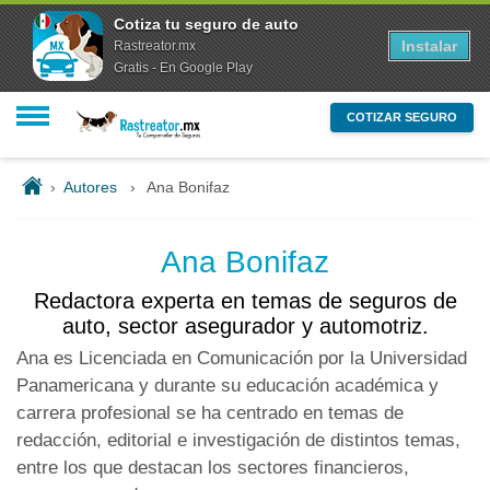
Cotiza tu seguro de auto
Instalar
Rastreator.mx
Gratis - En Google Play
COTIZAR SEGURO
›
Autores
›
Ana Bonifaz
Ana Bonifaz
Redactora experta en temas de seguros de
auto, sector asegurador y automotriz.
Ana es Licenciada en Comunicación por la Universidad
Panamericana y durante su educación académica y
carrera profesional se ha centrado en temas de
redacción, editorial e investigación de distintos temas,
entre los que destacan los sectores financieros,