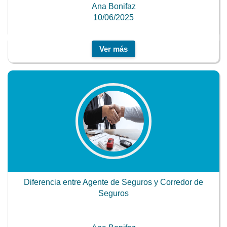
Ana Bonifaz
10/06/2025
Ver más
Diferencia entre Agente de Seguros y Corredor de
Seguros