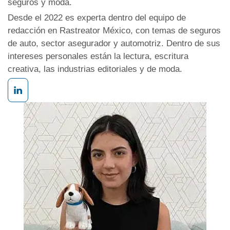
seguros y moda.
Desde el 2022 es experta dentro del equipo de
redacción en Rastreator México, con temas de seguros
de auto, sector asegurador y automotriz. Dentro de sus
intereses personales están la lectura, escritura
creativa, las industrias editoriales y de moda.