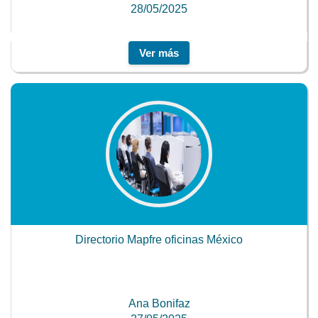
28/05/2025
Ver más
Directorio Mapfre oficinas México
Ana Bonifaz