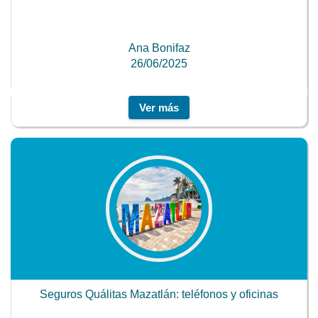
Ana Bonifaz
26/06/2025
Ver más
Seguros Quálitas Mazatlán: teléfonos y oficinas