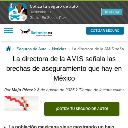
Cotiza tu seguro de auto
Instalar
Rastreator.mx
Gratis - En Google Play
COTIZAR SEGURO
›
Seguros de Auto
›
Noticias
›
La directora de la AMIS señal
La directora de la AMIS señala las
brechas de aseguramiento que hay en
México
›
›
Por
Majo Pérez
8 de agosto de 2025
Tiempo de lectura estimad
¡COTIZA TU SEGURO DE AUTO!
La población mexicana sigue mostrando un bajo