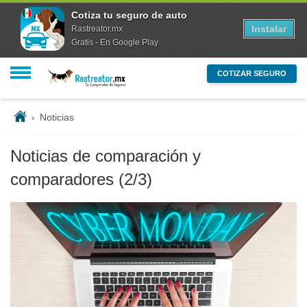
Cotiza tu seguro de auto
Instalar
Rastreator.mx
Gratis - En Google Play
COTIZAR SEGURO
›
Noticias
Noticias de comparación y
comparadores
(2/3)