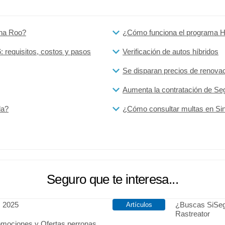
ana Roo?
¿Cómo funciona el programa Ho
: requisitos, costos y pasos
Verificación de autos híbridos
Se disparan precios de renova
Aumenta la contratación de Se
la?
¿Cómo consultar multas en Si
Seguro que te interesa...
s 2025
¿Buscas SiSeg
Rastreator
omociones y Ofertas perronas