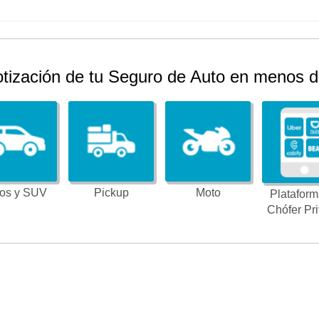
otización de tu Seguro de Auto en menos d
os y SUV
Pickup
Moto
Plataform
Chófer Pr