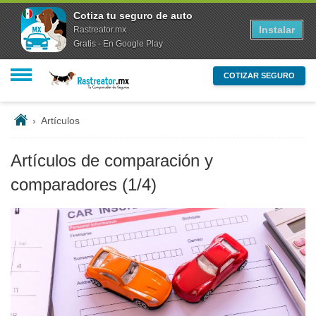
Cotiza tu seguro de auto
Instalar
Rastreator.mx
Gratis - En Google Play
COTIZAR SEGURO
›
Artículos
Artículos de comparación y
comparadores
(1/4)