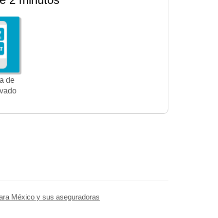
a de
ivado
ara México y sus aseguradoras