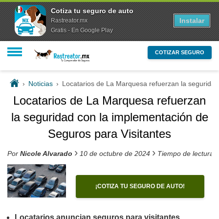
Cotiza tu seguro de auto
Instalar
Rastreator.mx
Gratis - En Google Play
COTIZAR SEGURO
›
Noticias
›
Locatarios de La Marquesa refuerzan la seguridad
Locatarios de La Marquesa refuerzan
la seguridad con la implementación de
Seguros para Visitantes
›
›
Por
Nicole Alvarado
10 de octubre de 2024
Tiempo de lectura 
¡COTIZA TU SEGURO DE AUTO!
Locatarios anuncian seguros para visitantes,