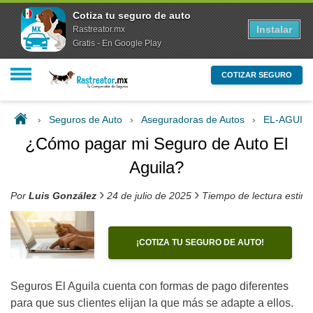
Cotiza tu seguro de auto
Instalar
Rastreator.mx
Gratis - En Google Play
COTIZAR SEGURO
›
Seguros de Auto
›
Aseguradoras de Autos
›
EL-AGUIL
¿Cómo pagar mi Seguro de Auto El
Aguila?
›
›
Por
Luis González
24 de julio de 2025
Tiempo de lectura estim
¡COTIZA TU SEGURO DE AUTO!
Seguros El
Aguila
cuenta con
formas de pago
diferentes
para que sus clientes elijan la que más se adapte
a ellos.