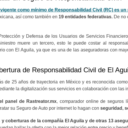
vigente como mínimo de Responsabilidad Civil (RC) es un r
exicana, así como también en
19 entidades federativas.
De no c
rotección y Defensa de los Usuarios de Servicios Financiero
 siniestro muere un tercero, esto le puede costar al respons
rio con El Aguila, ya que es una de las aseguradoras con may
bertura de Responsabilidad Civil de El Agu
s de 25 años de trayectoria en México y es reconocida com
diante la digitalización sus servicios en colaboración con las i
el panel de Rastreator.mx
, comparador online de seguros lí
ratar su Seguro de Auto por internet lo hagan con
seguridad, se
y coberturas de la compañía El Aguila y de otras 13 asegu
uedan hallar la oferta con la mejor relación entre precio y benef