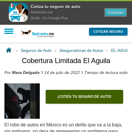
Cotiza tu seguro de auto
Instalar
Rastreator.mx
Gratis - En Google Play
COTIZAR SEGURO
›
Seguros de Auto
›
Aseguradoras de Autos
›
EL-AGUIL
Cobertura Limitada El Aguila
›
›
Por
Mara Delgado
14 de julio de 2022
Tiempo de lectura estim
¡COTIZA TU SEGURO DE AUTO!
El robo de autos en México es un delito que va a la baja,
sin embargo, no deja de representar un problema para