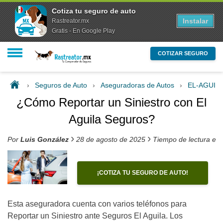
Cotiza tu seguro de auto
Instalar
Rastreator.mx
Gratis - En Google Play
COTIZAR SEGURO
›
Seguros de Auto
›
Aseguradoras de Autos
›
EL-AGUIL
¿Cómo Reportar un Siniestro con El
Aguila Seguros?
›
›
Por
Luis González
28 de agosto de 2025
Tiempo de lectura es
¡COTIZA TU SEGURO DE AUTO!
Esta aseguradora cuenta con varios teléfonos para
Reportar un Siniestro ante Seguros El Aguila. Los