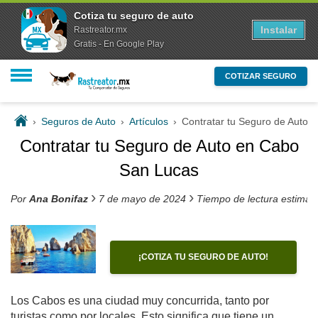
Cotiza tu seguro de auto
Instalar
Rastreator.mx
Gratis - En Google Play
COTIZAR SEGURO
›
Seguros de Auto
›
Artículos
›
Contratar tu Seguro de Auto 
Contratar tu Seguro de Auto en Cabo
San Lucas
›
›
Por
Ana Bonifaz
7 de mayo de 2024
Tiempo de lectura estimad
¡COTIZA TU SEGURO DE AUTO!
Los Cabos es una ciudad muy concurrida, tanto por
turistas como por locales. Esto significa que tiene un