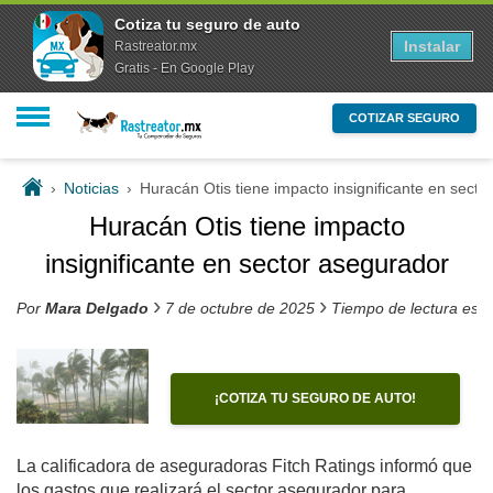
Cotiza tu seguro de auto
Instalar
Rastreator.mx
Gratis - En Google Play
COTIZAR SEGURO
›
Noticias
›
Huracán Otis tiene impacto insignificante en secto
Huracán Otis tiene impacto
insignificante en sector asegurador
›
›
Por
Mara Delgado
7 de octubre de 2025
Tiempo de lectura est
¡COTIZA TU SEGURO DE AUTO!
La calificadora de aseguradoras Fitch Ratings informó que
los gastos que realizará el sector asegurador para