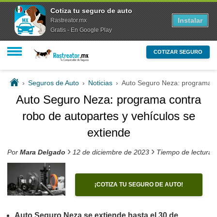
Cotiza tu seguro de auto
Instalar
Rastreator.mx
Gratis - En Google Play
COTIZAR SEGURO
›
Seguros de Auto
›
Noticias
›
Auto Seguro Neza: programa co
Auto Seguro Neza: programa contra
robo de autopartes y vehículos se
extiende
›
›
Por
Mara Delgado
12 de diciembre de 2023
Tiempo de lectura 
¡COTIZA TU SEGURO DE AUTO!
Auto Seguro Neza se extiende hasta el 30 de