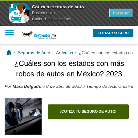
Cotiza tu seguro de auto
Instalar
Rastreator.mx
Gratis - En Google Play
COTIZAR SEGURO
›
Seguros de Auto
›
Artículos
›
¿Cuáles son los estados con
¿Cuáles son los estados con más
robos de autos en México? 2023
›
›
Por
Mara Delgado
8 de abril de 2023
Tiempo de lectura estima
¡COTIZA TU SEGURO DE AUTO!