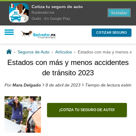
Cotiza tu seguro de auto
Instalar
Rastreator.mx
Gratis - En Google Play
COTIZAR SEGURO
›
Seguros de Auto
›
Artículos
›
Estados con más y menos acci
Estados con más y menos accidentes
de tránsito 2023
›
›
Por
Mara Delgado
8 de abril de 2023
Tiempo de lectura estima
¡COTIZA TU SEGURO DE AUTO!