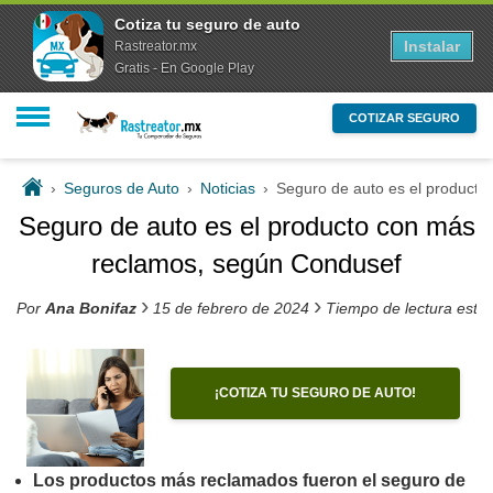
Cotiza tu seguro de auto
Instalar
Rastreator.mx
Gratis - En Google Play
COTIZAR SEGURO
›
Seguros de Auto
›
Noticias
›
Seguro de auto es el product
Seguro de auto es el producto con más
reclamos, según Condusef
›
›
Por
Ana Bonifaz
15 de febrero de 2024
Tiempo de lectura esti
¡COTIZA TU SEGURO DE AUTO!
Los productos más reclamados fueron el seguro de