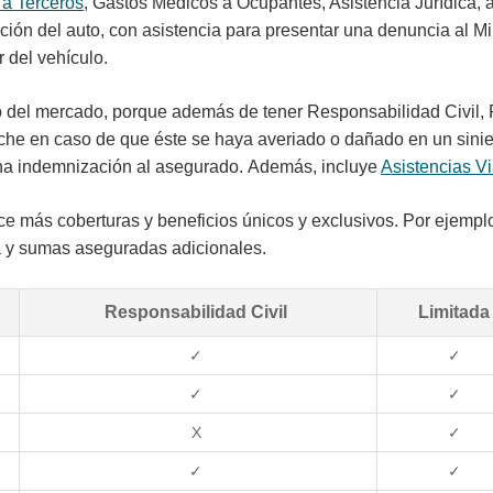
a Terceros
, Gastos Médicos a Ocupantes, Asistencia Jurídica
ación del auto, con asistencia para presentar una denuncia al Mi
 del vehículo.
o del mercado, porque además de tener Responsabilidad Civil, R
oche en caso de que éste se haya averiado o dañado en un siniest
una indemnización al asegurado. Además, incluye
Asistencias Vi
ece más coberturas y beneficios únicos y exclusivos. Por ejemplo
da y sumas aseguradas adicionales.
Responsabilidad Civil
Limitad
✓
✓
✓
✓
X
✓
✓
✓