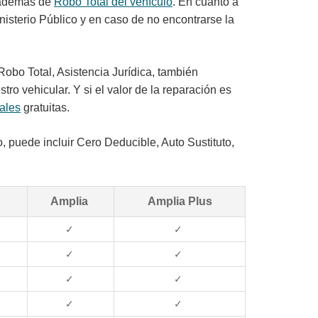
, además de
Robo Total del vehículo
. En cuanto a
nisterio Público y en caso de no encontrarse la
obo Total, Asistencia Jurídica, también
ro vehicular. Y si el valor de la reparación es
ales
gratuitas.
, puede incluir Cero Deducible, Auto Sustituto,
a
Amplia
Amplia Plus
✓
✓
✓
✓
✓
✓
✓
✓