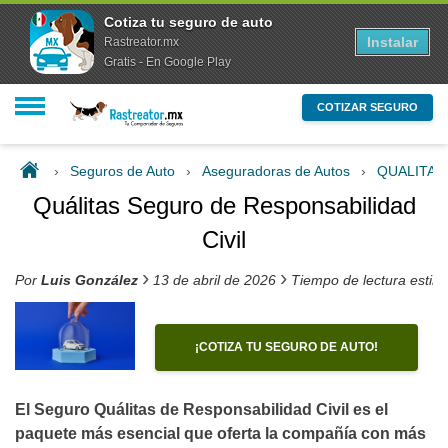
Cotiza tu seguro de auto
Instalar
Rastreator.mx
Gratis - En Google Play
COTIZAR SEGURO
›
Seguros de Auto
›
Aseguradoras de Autos
›
QUALITA
Quálitas Seguro de Responsabilidad
Civil
›
›
Por
Luis González
13 de abril de 2026
Tiempo de lectura estim
¡COTIZA TU SEGURO DE AUTO!
El Seguro Quálitas de Responsabilidad Civil es el
paquete más esencial que oferta la compañía con más