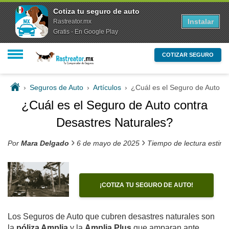
Cotiza tu seguro de auto
Instalar
Rastreator.mx
Gratis - En Google Play
COTIZAR SEGURO
›
Seguros de Auto
›
Artículos
›
¿Cuál es el Seguro de Auto c
¿Cuál es el Seguro de Auto contra
Desastres Naturales?
›
›
Por
Mara Delgado
6 de mayo de 2025
Tiempo de lectura estim
¡COTIZA TU SEGURO DE AUTO!
Los Seguros de Auto que cubren desastres naturales son
la
póliza Amplia
y la
Amplia Plus
que amparan ante