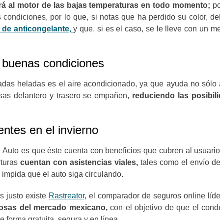
rá al motor de las bajas temperaturas en todo momento;
po
condiciones, por lo que, si notas que ha perdido su color, d
 de anticongelante,
y que, si es el caso, se le lleve con un 
 buenas condiciones
das heladas es el aire acondicionado, ya que ayuda no sólo 
isas delantero y trasero se empañen,
reduciendo las posibili
ntes en el invierno
Auto es que éste cuenta con beneficios que cubren al usuario
turas
cuentan con asistencias viales,
tales como el envío de
 impida que el auto siga circulando.
s justo existe
Rastreator
, el comparador de seguros online líde
iosas del mercado mexicano,
con el objetivo de que el cond
 forma gratuita, segura y en línea.