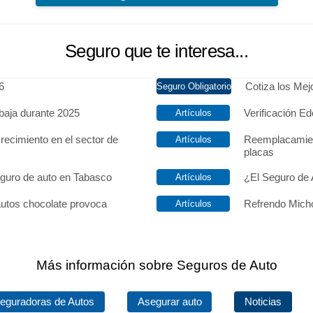
Seguro que te interesa...
6
Cotiza los Me
baja durante 2025
Verificación Ed
recimiento en el sector de
Reemplacamien
placas
eguro de auto en Tabasco
¿El Seguro de 
autos chocolate provoca
Refrendo Micho
Más información sobre Seguros de Auto
eguradoras de Autos
Asegurar auto
Noticias