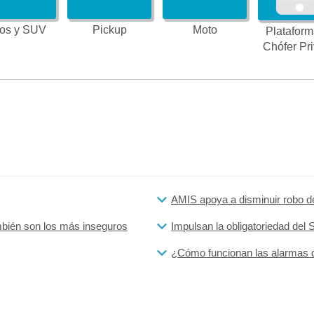
os y SUV
Pickup
Moto
Plataform
Chófer Pr
AMIS apoya a disminuir robo d
bién son los más inseguros
Impulsan la obligatoriedad del
¿Cómo funcionan las alarmas d